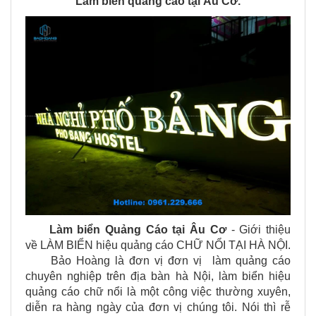
Làm biển quảng cáo tại Âu Cơ.
Làm biển Quảng Cáo tại
Âu Cơ
- Giới thiệu
về LÀM BIỂN hiệu quảng cáo CHỮ NỔI TẠI HÀ NỘI.
Bảo Hoàng là đơn vị đơn vị làm quảng cáo
chuyên nghiệp trên địa bàn hà Nội, làm biển hiệu
quảng cáo chữ nổi là một công việc thường xuyên,
diễn ra hàng ngày của đơn vị chúng tôi. Nói thì rễ