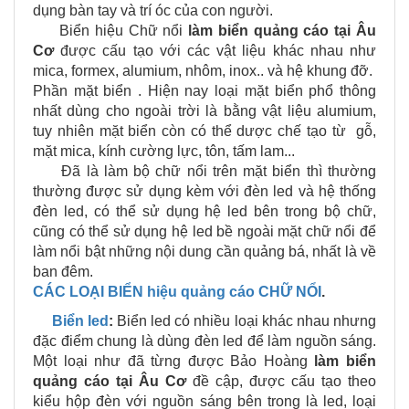
dụng bàn tay và trí óc của con người.
Biển hiệu Chữ nổi
làm biển quảng cáo tại
Âu
Cơ
được cấu tạo với các vật liệu khác nhau như
mica, formex, alumium, nhôm, inox.. và hệ khung đỡ.
Phần mặt biển . Hiện nay loại mặt biển phổ thông
nhất dùng cho ngoài trời là bằng vật liệu alumium,
tuy nhiên mặt biển còn có thể dược chế tạo từ gỗ,
mặt mica, kính cường lực, tôn, tấm lam...
Đã là làm bộ chữ nổi trên mặt biển thì thường
thường được sử dụng kèm với đèn led và hệ thống
đèn led, có thể sử dụng hệ led bên trong bộ chữ,
cũng có thể sử dụng hệ led bề ngoài mặt chữ nổi để
làm nổi bật những nội dung cần quảng bá, nhất là về
ban đêm.
CÁC LOẠI BIỂN hiệu quảng cáo CHỮ NỔI
.
Biển led
:
Biển led có nhiều loại khác nhau nhưng
đặc điểm chung là dùng đèn led để làm nguồn sáng.
Một loại như đã từng được Bảo Hoàng
làm biển
quảng cáo tại
Âu Cơ
đề cập, được cấu tạo theo
kiểu hộp đèn với nguồn sáng bên trong là led, loại