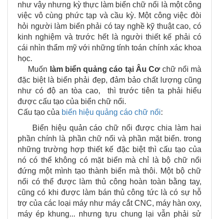
như vậy nhưng kỳ thực làm biển chữ nổi là một công
việc vô cùng phức tạp và cầu kỳ. Một công việc đòi
hỏi người làm biển phải có tay nghề kỹ thuật cao, có
kinh nghiệm và trước hết là người thiết kế phải có
cái nhìn thẩm mỹ với những tính toán chính xác khoa
học.
Muốn
làm biển quảng cáo tại
Âu Cơ
chữ nổi mà
đặc biệt là biển phải đẹp, đảm bảo chất lượng cũng
như có độ an tòa cao, thì trước tiên ta phải hiểu
được cấu tạo của biển chữ nổi.
Cấu tạo của
biển hiệu quảng cáo chữ nổi
:
Biển hiệu quản cáo chữ nổi được chia làm hai
phần chính là phần chữ nổi và phần mặt biển. trong
những trường hợp thiết kế đặc biệt thì cấu tạo của
nó có thể không có mặt biển mà chỉ là bộ chữ nổi
đứng một mình tạo thành biển mà thôi. Một bộ chữ
nổi có thể được làm thủ công hoàn toàn bằng tay,
cũng có khi được làm bán thủ công tức là có sự hỗ
trợ của các loại máy như máy cắt CNC, máy hàn oxy,
máy ép khung... nhưng tựu chung lại vẫn phải sử