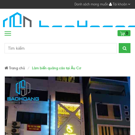
Danh sách mong muốn
Tài khoản
0
Menu
Trang chủ
Làm biển quảng cáo tại Âu Cơ