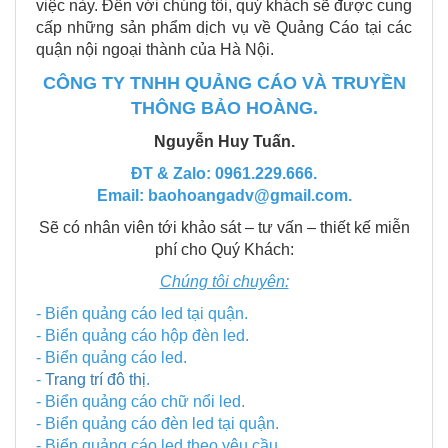
việc này. Đến với chúng tôi, quý khách sẽ được cung
cấp những sản phẩm dịch vụ về Quảng Cáo tại các
quận nội ngoại thành của Hà Nội.
CÔNG TY TNHH QUẢNG CÁO VÀ TRUYỀN
THÔNG BẢO HOÀNG.
Nguyễn Huy Tuấn.
ĐT & Zalo: 0961.229.666.
Email: baohoangadv@gmail.com.
Sẽ có nhân viên tới khảo sát – tư vấn – thiết kế miễn
phí cho Quý Khách:
Chúng tôi chuyên:
- Biển quảng cáo led tại quận.
- Biển quảng cáo hộp đèn led.
- Biển quảng cáo led.
-
Trang trí đô thị
.
- Biển quảng cáo chữ nổi led.
- Biển quảng cáo đèn led tại quận.
- Biển quảng cáo led theo yêu cầu.