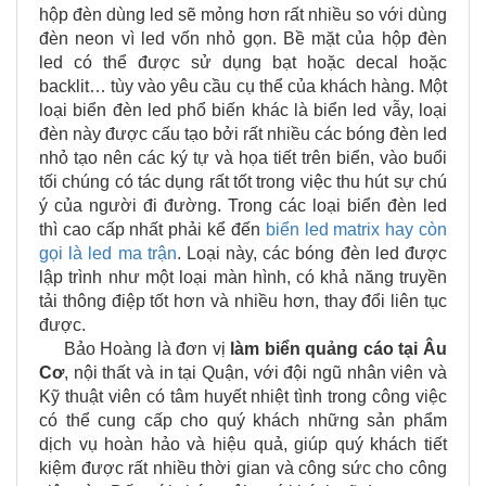
hộp đèn dùng led sẽ mỏng hơn rất nhiều so với dùng
đèn neon vì led vốn nhỏ gọn. Bề mặt của hộp đèn
led có thể được sử dụng bạt hoặc decal hoặc
backlit… tùy vào yêu cầu cụ thể của khách hàng. Một
loại biển đèn led phổ biến khác là biển led vẫy, loại
đèn này được cấu tạo bởi rất nhiều các bóng đèn led
nhỏ tạo nên các ký tự và họa tiết trên biển, vào buổi
tối chúng có tác dụng rất tốt trong việc thu hút sự chú
ý của người đi đường. Trong các loại biển đèn led
thì cao cấp nhất phải kể đến
biển led matrix hay còn
gọi là led ma trận
. Loại này, các bóng đèn led được
lập trình như một loại màn hình, có khả năng truyền
tải thông điệp tốt hơn và nhiều hơn, thay đổi liên tục
được.
Bảo Hoàng là đơn vị
làm biển quảng cáo tại
Âu
Cơ
, nội thất và in tại Quận, với đội ngũ nhân viên và
Kỹ thuật viên có tâm huyết nhiệt tình trong công việc
có thể cung cấp cho quý khách những sản phẩm
dịch vụ hoàn hảo và hiệu quả, giúp quý khách tiết
kiệm được rất nhiều thời gian và công sức cho công