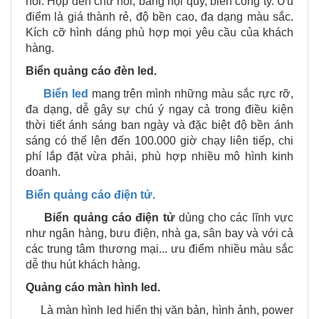
nổi. Hộp đèn chữ nổi, bảng nội quy, biển công ty. Ưu
điểm là giá thành rẻ, độ bền cao, đa dạng màu sắc.
Kích cỡ hình dáng phù hợp mọi yêu cầu của khách
hàng.
Biển quảng cáo đèn led.
Biển led
mang trên mình những màu sắc rực rỡ,
đa dạng, dễ gây sự chú ý ngay cả trong điều kiện
thời tiết ánh sáng ban ngày và đặc biệt độ bền ánh
sáng có thể lên đến 100.000 giờ chạy liên tiếp, chi
phí lắp đặt vừa phải, phù hợp nhiều mô hình kinh
doanh.
Biển quảng cáo điện tử.
Biển quảng cáo điện tử
dùng cho các lĩnh vực
như ngân hàng, bưu điện, nhà ga, sân bay và với cả
các trung tâm thương mại... ưu điểm nhiều màu sắc
dễ thu hút khách hàng.
Quảng cáo màn hình led.
Là màn hình led hiển thị văn bản, hình ảnh, power