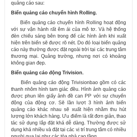
quảng cáo sau:
Biển quảng cáo chuyển hình Rolling.
Biển quảng cáo chuyển hình Rolling hoạt động
với sự vận hành rất êm ái của mô tơ. Và hệ thống
đèn chiếu sáng bên trong để các hình ảnh khi xuất
hiện trên biển sẽ được rõ nét. Do đó loại biển quảng
cáo này thường được đặt ngoài trời tại các trung tâm
thương mại. Quảng trường, nhưng nơi có khoảng
không gian đẹp.
Biển quảng cáo động Trivision.
Biển quảng cáo động Trivisionbao gồm có các
thanh nhôm hình tam giác đều. Hình ảnh quảng cáo
được phun lên giấy ảnh đề can PP với sự chuyển
động của động cơ. Sẽ lần lượt 3 hình ảnh biển
quảng cáo khác nhau sẽ xuất hiện nhằm thu hút
lượng lớn khách hàng. Ưu điểm là rất đơn giản, thao
tác sử dụng lắp đặt khá dễ dàng. Thường được sử
dụng khá nhiều và đặt tại các vị trí trung tâm có nhiều
người qua lại như các tòa nhà cao tầng.