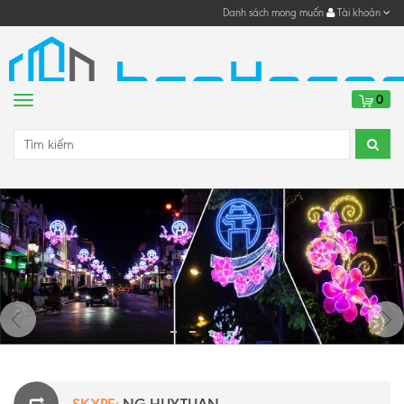
Danh sách mong muốn
Tài khoản
0
Menu
SKYPE:
NG.HUYTUAN