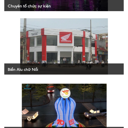
Chuyên tổ chức sự kiện
TỔ CHỨC SỰ KIỆN CHUYÊN NGHIỆP. Để tổ chức một sự kiện
chuyên nghiệp và thành công là thành quả của một hệ thống hoạt
động chặt chẽ, chuyên nghiệp,...
XEM THÊM
Biển Alu chữ Nổi
LÀM BIỂN QUẢNG CÁO ỐP NHÔM ALUMIUM. Với hơn 80 Mẫu
biển quảng cáo ốp nhôm alu chữ nổi đẹp và ấn tượng sau đây sẽ
giúp bạn có được mẫu...
XEM THÊM