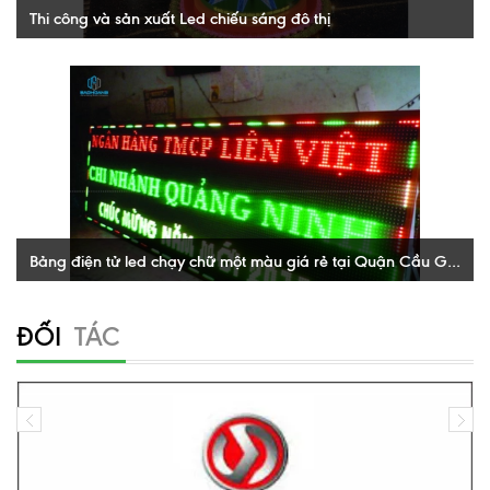
Thi công và sản xuất Led chiếu sáng đô thị
THI CÔNG VÀ SẢN XUẤT LED CHIẾU SÁNG ĐÔ THỊ. Sự phát
triển của lĩnh vực quảng cáo Led rất mạnh mẽ, Thi công và sản xuất
Led chiếu...
XEM THÊM
Bảng điện tử led chạy chữ một màu giá rẻ tại Quận Cầu Giấy
Bảng điện tử led chạy chữ một màu giá rẻ tại Quận Cầu Giấy.
Quảng cáo led đang ngày càng phát triển, nhu cầu sử dụng
ĐỐI
TÁC
không chỉ hạn hẹp ở...
XEM THÊM