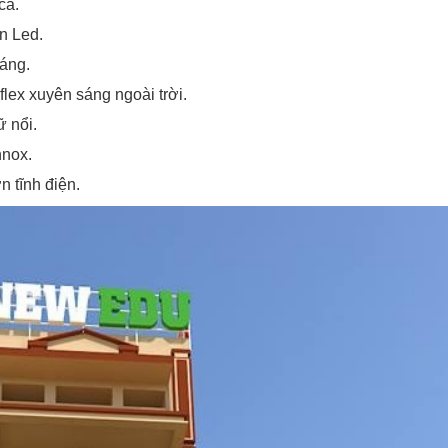
ca.
n Led.
áng.
lex xuyên sáng ngoài trời.
 nổi.
nnox.
 tĩnh điện.