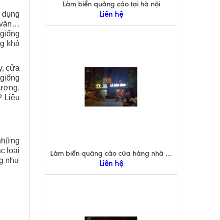
Làm biển quảng cáo tại hà nội
Liên hệ
ử dụng
a văn…
 giống
g khá
y, cửa
 giống
tượng,
? Liệu
 những
c loại
Làm biển quảng cáo cửa hàng nhà hàng
ng như
Liên hệ