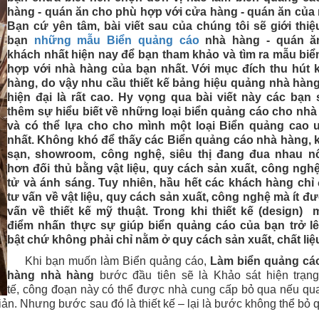
hàng - quán ăn cho phù hợp với cửa hàng - quán ăn của 
Bạn cứ yên tâm, bài viết sau của chúng tôi sẽ giới thi
bạn
những mẫu Biển quảng cáo
nhà hàng - quán ă
khách nhất hiện nay để bạn tham khảo và tìm ra mẫu biể
hợp với nhà hàng của bạn nhất. Với mục đích thu hút 
hàng, do vậy nhu cầu thiết kế bảng hiệu quảng nhà hàng
hiện đại là rất cao. Hy vọng qua bài viết này các bạn 
thêm sự hiểu biết về những loại biển quảng cáo cho nhà
và có thể lựa cho cho mình một loại Biển quảng cao 
nhất.
Không khó để thấy các Biển quảng cáo nhà hàng, 
sạn, showroom, công nghệ, siêu thị đang đua nhau nổ
hơn đối thủ bằng vật liệu, quy cách sản xuất, công ngh
tử và ánh sáng. Tuy nhiên, hầu hết các khách hàng chỉ
tư vấn về vật liệu, quy cách sản xuất, công nghệ mà ít đ
vấn về thiết kế mỹ thuật. Trong khi thiết kế (design) 
điểm nhấn thực sự giúp biển quảng cáo của bạn trở lê
bật chứ không phải chỉ nằm ở quy cách sản xuất, chất li
Khi bạn muốn làm Biển quảng cáo,
Làm biển quảng cá
hàng nhà hàng
bước đầu tiên sẽ là Khảo sát hiện trạn
tế, công đoạn này có thể được nhà cung cấp bỏ qua nếu qu
giản. Nhưng bước sau đó là thiết kế – lại là bước không thể bỏ 