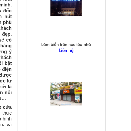
mình.
ệu đến
n hút
n phù
khách
 đẹp,
sẽ có
Làm biển trên nóc tòa nhà
 hàng
Liên hệ
ưng ý
khách
i bật
ệ điện
 được
ược tư
mới là
n nổi
ệu…
o cửa
g thực
a hình
qua và