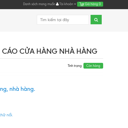
Danh sách mong muốn
Tài khoản
Giỏ hàng
0
G CÁO CỬA HÀNG NHÀ HÀNG
Tình trạng:
Còn hàng
ng, nhà hàng.
chữ nổi.