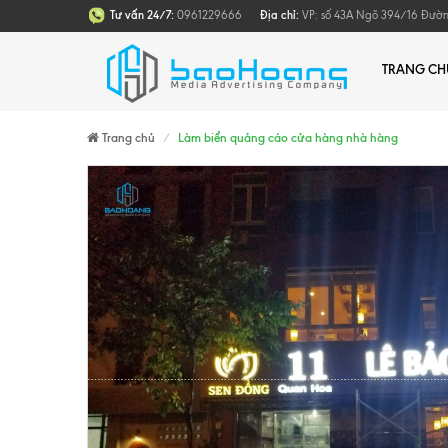
Tư vấn 24/7:
0961229666
Địa chỉ:
VP: số 43A Ngõ 394/16 Đường 
TRANG CH
Trang chủ
Làm biển quảng cáo cửa hàng nhà hàng