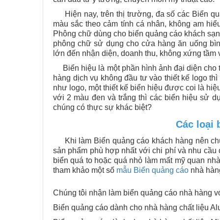
Hiện nay, trên thị trường, đa số các Biển quả
màu sắc theo cảm tính cá nhân, không am hiể
Phông chữ dùng cho biển quảng cáo khách sạn,
phông chữ sử dụng cho cửa hàng ăn uống bì
lớn đến nhận diện, doanh thu, không xứng tầm 
Biển hiệu là một phần hình ảnh đại diện cho t
hàng dịch vụ không đầu tư vào thiết kế logo thì
như logo, một thiết kế biển hiệu được coi là hi
với 2 màu đen và trắng thì các biển hiệu sử 
chúng có thực sự khác biệt?
Các loại
Khi làm Biển quảng cáo khách hàng nên chú 
sản phẩm phù hợp nhất với chi phí và nhu cầu củ
biển quá to hoặc quá nhỏ làm mất mỹ quan nhà
tham khảo một số
mẫu Biển quảng cáo
nhà hàng
Chúng tôi nhận làm biển quảng cáo nhà hàng v
Biển quảng cáo dành cho nhà hàng chất liệu Alu