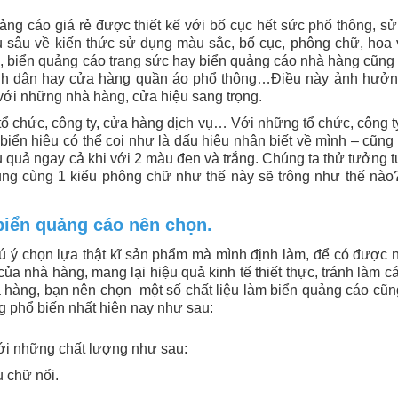
ng cáo giá rẻ được thiết kế với bố cục hết sức phổ thông, s
u sâu về kiến thức sử dụng màu sắc, bố cục, phông chữ, ho
 biển quảng cáo trang sức hay biển quảng cáo nhà hàng cũng
nh dân hay cửa hàng quần áo phổ thông…Điều này ảnh hưởn
với những nhà hàng, cửa hiệu sang trọng.
ổ chức, công ty, cửa hàng dịch vụ… Với những tổ chức, công t
 biển hiệu có thể coi như là dấu hiệu nhận biết về mình – cũng
ệu quả ngay cả khi với 2 màu đen và trắng. Chúng ta thử tưởng 
dụng cùng 1 kiểu phông chữ như thế này sẽ trông như thế nào
 biển quảng cáo
nên chọn.
ý chọn lựa thật kĩ sản phẩm mà mình định làm, để có được
a nhà hàng, mang lại hiệu quả kinh tế thiết thực, tránh làm cá
 hàng, bạn nên chọn một số chất liệu làm biển quảng cáo cũ
 phổ biến nhất hiện nay như sau:
ới những chất lượng như sau:
 chữ nổi.