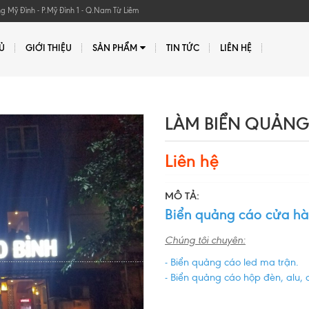
Mỹ Đình - P.Mỹ Đình 1 - Q.Nam Từ Liêm
Ủ
GIỚI THIỆU
SẢN PHẨM
TIN TỨC
LIÊN HỆ
LÀM BIỂN QUẢN
Liên hệ
MÔ TẢ:
Biển quảng cáo cửa hà
Chúng tôi chuyên:
- Biển quảng cáo led ma trận.
- Biển quảng cáo hộp đèn, alu, 