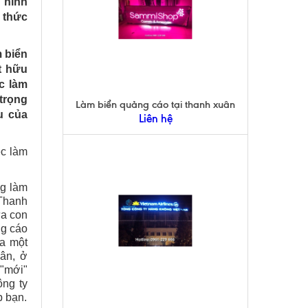
 hình
n thức
 biển
t hữu
ệc làm
trọng
Làm biển quảng cáo tại thanh xuân
u của
Liên hệ
ệc làm
ng làm
 Thanh
ứa con
ng cáo
ủa một
ân, ở
 "mới"
ông ty
p bạn.