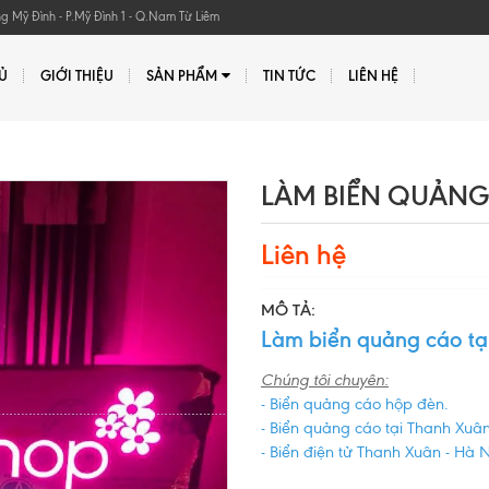
Mỹ Đình - P.Mỹ Đình 1 - Q.Nam Từ Liêm
Ủ
GIỚI THIỆU
SẢN PHẨM
TIN TỨC
LIÊN HỆ
LÀM BIỂN QUẢNG
Liên hệ
MÔ TẢ:
Làm biển quảng cáo tạ
Chúng tôi chuyên:
- Biển quảng cáo hộp đèn.
- Biển quảng cáo tại Thanh Xuân
- Biển điện tử Thanh Xuân - Hà N