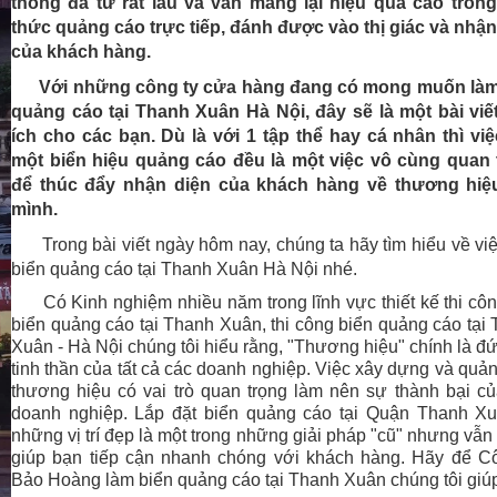
thống đã từ rất lâu và vẫn mang lại hiệu quả cao trong
thức quảng cáo trực tiếp, đánh được vào thị giác và nhậ
của khách hàng.
Với những công ty cửa hàng đang có mong muốn làm
quảng cáo tại Thanh Xuân Hà Nội, đây sẽ là một bài viế
ích cho các bạn. Dù là với 1 tập thể hay cá nhân thì vi
một biển hiệu quảng cáo đều là một việc vô cùng quan 
để thúc đẩy nhận diện của khách hàng về thương hiệ
mình.
Trong bài viết ngày hôm nay, chúng ta hãy tìm hiểu về vi
biển quảng cáo tại Thanh Xuân Hà Nội nhé.
Có Kinh nghiệm nhiều năm trong lĩnh vực thiết kế thi cô
biển quảng cáo tại Thanh Xuân, thi công biển quảng cáo tại
Xuân - Hà Nội chúng tôi hiểu rằng, "Thương hiệu" chính là đ
tinh thần của tất cả các doanh nghiệp. Việc xây dựng và quả
thương hiệu có vai trò quan trọng làm nên sự thành bại c
doanh nghiệp. Lắp đặt biển quảng cáo tại Quận Thanh Xu
những vị trí đẹp là một trong những giải pháp "cũ" nhưng vẫn
giúp bạn tiếp cận nhanh chóng với khách hàng. Hãy để C
Bảo Hoàng làm biển quảng cáo tại Thanh Xuân chúng tôi giú