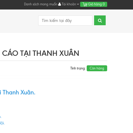
Danh sách mong muốn
Tài khoản
Giỏ hàng
0
 CÁO TẠI THANH XUÂN
Tình trạng:
Còn hàng
i Thanh Xuân.
.
ội.