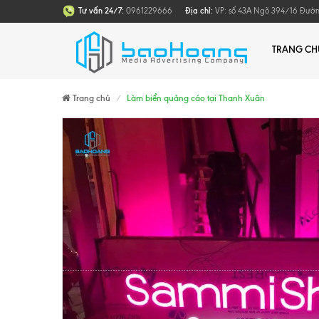
Tư vấn 24/7:
0961229666
Địa chỉ:
VP: số 43A Ngõ 394/16 Đường 
TRANG CH
Trang chủ
Làm biển quảng cáo tại Thanh Xuân