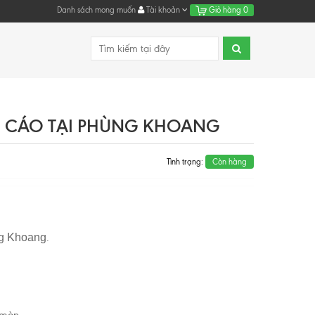
Danh sách mong muốn
Tài khoản
Giỏ hàng
0
 CÁO TẠI PHÙNG KHOANG
Tình trạng:
Còn hàng
g Khoang
.