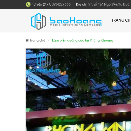
Tư vấn 24/7:
0961229666
Địa chỉ:
VP: số 43A Ngõ 394/16 Đường 
TRANG CH
Trang chủ
Làm biển quảng cáo tại Phùng Khoang