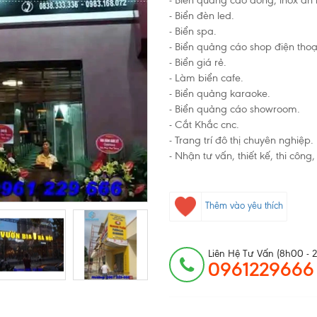
- Biển quảng cáo đồng, inox ăn
- Biển đèn led.
- Biển spa.
- Biển quảng cáo shop điện thoạ
- Biển giá rẻ.
- Làm
biển cafe.
- Biển quảng karaoke.
- Biển quảng cáo showroom.
- Cắt Khắc cnc.
- Trang trí đô thị chuyên nghiệp.
- Nhận tư vấn, thiết kế, thi côn
Thêm vào yêu thích
Liên Hệ Tư Vấn (8h00 - 
0961229666