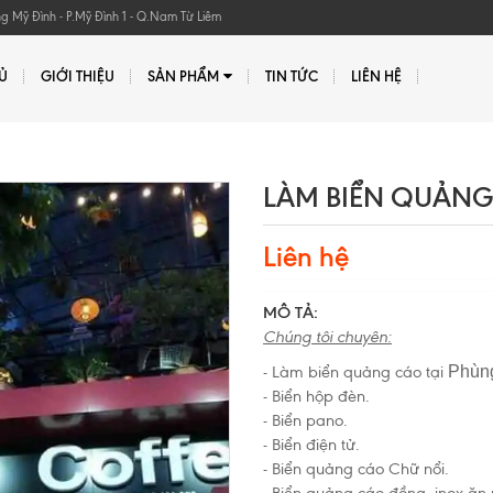
Mỹ Đình - P.Mỹ Đình 1 - Q.Nam Từ Liêm
Ủ
GIỚI THIỆU
SẢN PHẨM
TIN TỨC
LIÊN HỆ
LÀM BIỂN QUẢNG
Liên hệ
MÔ TẢ:
Chúng tôi chuyên:
- Làm biển quảng cáo tại
Phùn
- Biển hộp đèn.
- Biển pano.
- Biển điện tử.
- Biển quảng cáo Chữ nổi.