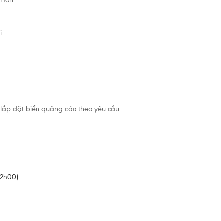
 mòn.
i.
g, lắp đặt biển quảng cáo theo yêu cầu.
22h00)