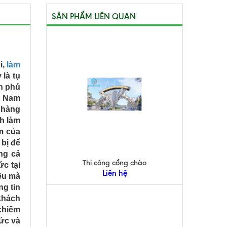
SẢN PHẨM LIÊN QUAN
i,
làm
 là tụ
h phủ
t Nam
 hàng
nh làm
ệm của
 bị để
ng cả
Thi công cổng chào
ức tại
Liên hệ
ều mà
ng tin
khách
chiếm
hức và