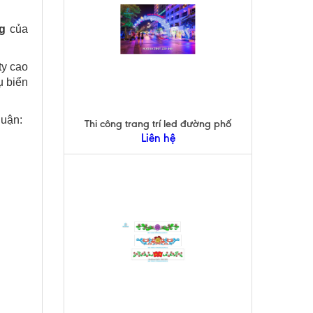
g
của
ty cao
ụ biển
quận:
Thi công trang trí led đường phố
Liên hệ