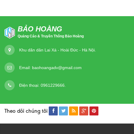
BẢO HOÀNG
Quảng Cáo & Truyền Thông Bảo Hoàng
Khu dãn dân Lai Xá - Hoài Đức - Hà Nội.
Email:
baohoangadv@gmail.com
Điện thoại:
0961229666.
Theo dõi chúng tôi