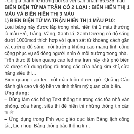
- Có giá thành rẻ tương đối so với sản phẩm 65.536 màu
BIỂN ĐIỆN TỬ MA TRẬN CÓ 2 LOẠI : BIỂN HIỂN THỊ 1
MÀU VÀ BIỂN HIỂN THỊ 3 MÀU
1) BIỂN ĐIỆN TỬ MA TRẬN HIỂN THỊ 1 MÀU P10:
Loại bảng này được lắp trong nhà, hiển thị 1 màu thường
là màu Đỏ, Trắng, Vàng, Xanh lá, Xanh Dương có độ sáng
dưới 1000mcd thích hợp với quan sát từ khoảng cách gần
và cường độ sáng môi trường không cao mang tính công
cộng phục vụ số đông người nhìn ở môi trường trong nhà.
Trên thực tế bien quang cao led ma tran này khá phổ biến
và được sử dụng rộng rãi trong các cửa hàng kim khí, cửa
hàng siêu thị…
Bien quang cao led một mầu luôn được giới Quảng Cáo
đánh giá cao về độ bền và tính thẩm mỹ quan của biển.
Ứng dụng:
– Dùng làm các bảng Text thông tin trong các tòa nhà văn
phòng, cửa hàng, siêu thị để hiển thị những thông tin cần
thiết.
– Ứng dụng trong lĩnh vực giáo dục làm Bảng lịch công
tác, Lịch họp, Bảng thông báo thông tin…