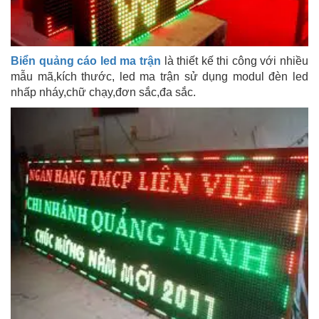
Biển quảng cáo led ma trận
là thiết kế thi công với nhiều
mẫu mã,kích thước, led ma trận sử dụng modul đèn led
nhấp nháy,chữ chạy,đơn sắc,đa sắc.