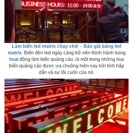
Làm biển led matrix chạy chữ
–
Báo giá bảng led
matrix
.
Biển đèn led ngày càng trở nên thịnh hành trong
hoạt động làm biển quảng cáo, là một trong những loại
biển quảng cáo được ưa chuộng hiện nay bởi tính hấp
dẫn và sự lôi cuốn của nó.