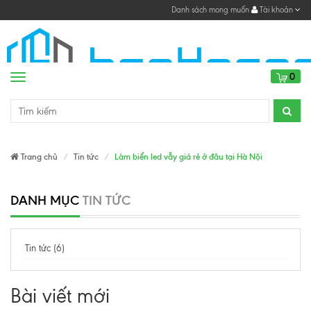
Danh sách mong muốn
Tài khoản
0
Menu
Trang chủ
Tin tức
Làm biển led vẫy giá rẻ ở đâu tại Hà Nội
DANH MỤC
TIN TỨC
Tin tức (6)
Bài viết mới