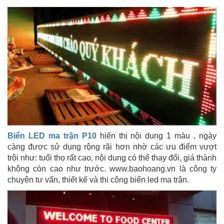
Biển LED ma trận P10
hiển thị nội dung 1 màu , ngày
càng được sử dụng rộng rãi hơn nhờ các ưu điểm vượt
trội như: tuổi thọ rất cao, nội dung có thể thay đổi, giá thành
không còn cao như trước. www.baohoang.vn là công ty
chuyên tư vấn, thiết kế và thi công biển led ma trận.