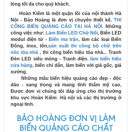
lòng tối đa cho quý khách.
Hoàn Kiếm là một quận lõi của nội thành Hà
Nội - Bảo Hoàng là đơn vị chuyên thiết kế,
THI
CÔ
NG BIỂN QUẢNG CÁO TẠI HÀ NỘI
. Những
công việc như;
Làm Biển
LED Chữ Nổi
, Biển LED
modul điện tử -
Biển
ma trận
, làm các loại Biển
Đồng, inox, tôn,
sản xuất thi công bộ chữ trên
n
óc tòa nhà
, thi công biển hiệu tòa nhà... Tranh
Đèn LED siêu mỏng - Tranh điện.
làm biển hiệu
cửa hàng
, biển chỉ dẫn, làm biển với giá gốc, giá
xưởng.
Những mầu biển hiệu quảng cáo đẹp - độc
đáo - sang trọng và mang tính thẩm mỹ cao,
Được đơn vị chúng tôi đáp ứng cho thị trường
khu vực Hoàn Kiếm Hà nội và các thị trường ở
ngoại tỉnh.
BẢO HOÀNG ĐƠN VỊ LÀM
BIỂN QUẢNG CÁO CHẤT