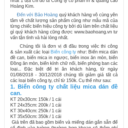
nhất 1 địa chỉ đó là Công ty cổ phần in & quảng cáo
Hoàng Kim.
Đến với Bảo Hoàng
quý khách hàng vô cùng yên
tâm về chất lượng sản phẩm cũng như mẫu mã của
từng chiếc biển hiệu công ty bởi dù làm trên chất liệu
gì quý khách hàng cũng được www.baohoang.vn tư
vấn tận tình và hài lòng nhất.
Chúng tôi là đơn vị đi đầu trong việc
thi công
& sản xuất các loại
Biển công ty
như: Biển mica dán
đề can, biển mica in ngược, biển inox ăn mòn, biển
Đồng ăn mòn, biển kính chữ nổi, biển phòng ban các
loại...
Đặc biệt để tri ân khách hàng, từ ngày
01/08/2018 - 30/12/2018 chúng tôi giảm giá tất cả
các loại biển công ty, chỉ từ 150k. Cụ thể như sau:
1. Biển công ty chất liệu mica dán đề
can.
KT 20x30cm:
150k / 1 cái
KT 24x35cm:
200k / 1 cái
KT 30x40cm:
250k / 1 cái
KT 35x50cm:
350k / 1 cái
Giá trên đã bao gồm biển và miếng dán gắn sẵn để
cố định vào tường (trường hợp khoan sẽ thêm phí