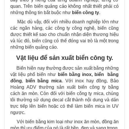
quan. Trên biển quảng cáo không nhất thiết phải có
những thông tin bắt buộc như
biển công ty
.
Mặc dù vậy, đối với nhiều doanh nghiệp lớn như
các ngân hàng, các công ty công nghệ, biển cũng
được thiết kế sao cho chuẩn nhận diện thương hiệu
và lúc đó, biển cũng có thể đóng vai trò là một trong
những biển quảng cáo.
Vật liệu để sản xuất biển công ty.
Biển
hiện nay thường được sản xuất bằng những
vật liệu phổ biến như
biển bằng inox, biển bằng
đồng
,
biển bằng mica
. Với inox hay đồng, Bảo
Hoàng ADV thường sản xuất biển công ty bằng
cách ăn mòn. Còn đối với biển công ty mica, chúng
tôi thường sử dụng decal cắt thành nội dung và dán
trực tiếp lên biển hoặc có thể làm biển mica in UV
ngược.
Với biển bằng kim loại như inox ăn mòn, đồng ăn
mòn thì ưu điểm của nó là rất bền, đẹp và sang trọng.