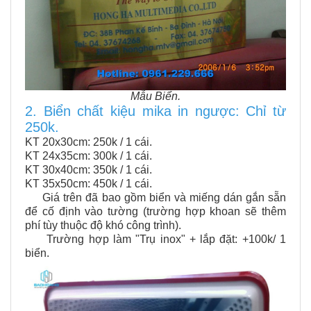
Mẫu Biển.
2. Biển chất kiệu mika in ngược: Chỉ từ
250k.
KT 20x30cm: 250k / 1 cái.
KT 24x35cm: 300k / 1 cái.
KT 30x40cm: 350k / 1 cái.
KT 35x50cm: 450k / 1 cái.
Giá trên đã bao gồm biển và miếng dán gắn sẵn
để cố định vào tường (trường hợp khoan sẽ thêm
phí tùy thuộc độ khó công trình).
Trường hợp làm "Trụ inox" + lắp đặt: +100k/ 1
biển.