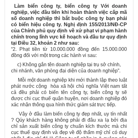
Làm biển công ty, biển công ty Với doanh
nghiệp, việc đầu tiên khi hoàn thành việc cấp mã
số doanh nghiệp thì bắt buộc công ty bạn phải
có biển hiệu công ty.
Nghị định 155/2013/NĐ-CP
của Chính phủ quy định về xử phạt vi phạm hành
chính trong lĩnh vực kế hoạch và đầu tư quy định
tại Điều 32, khoản 2 như sau:
“2. Phạt tiền từ 10.000.000 đồng đến 15.000.000
đồng đối với một trong các hành vi sau:
c) Không gắn tên doanh nghiệp tại trụ sở chính,
chi nhánh, văn phòng đại diện của doanh nghiệp”.
Mỗi một doanh nghiệp khi mới thành lập theo luật
phát nước cộng hòa xã hội chủ nghĩa Việt nam tất
cả đều phải có biển tên công ty, biển công ty sẽ
được chi cục thuế quận huyện, nơi doanh nghiệp đó
xác nhận thông qua hình thức giám sát trực tiếp.
Vậy ở đâu làm biển công ty đẹp nhất, uy tín nhất
? Qúy khách hàng không phải đi đâu xa lạ bởi địa
chỉ sản xuất biển công ty chuẩn kích thước mà chi
cục thuế quy định và đẹp về độ thẩm mỹ chỉ có duy