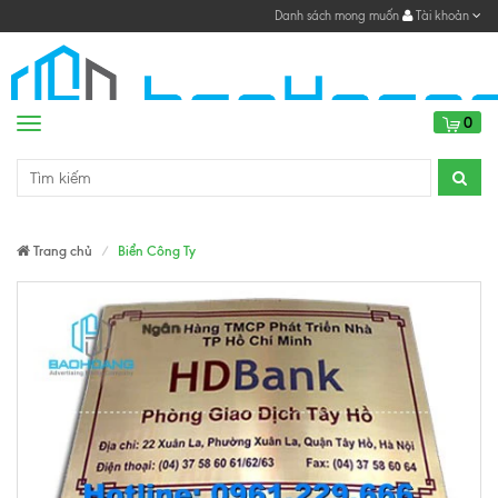
Danh sách mong muốn
Tài khoản
0
Menu
Trang chủ
Biển Công Ty